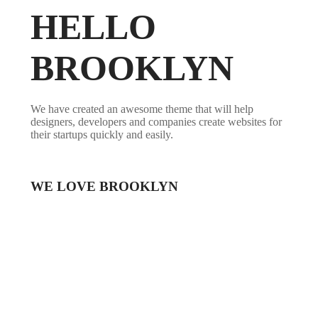
HELLO
BROOKLYN
We have created an awesome theme that will help
designers, developers and companies create websites for
their startups quickly and easily.
WE LOVE BROOKLYN
Lorem ipsum dolor sit amet, consetetur sadipscing elitr,
sed diam nonumy eirmod tempor invidunt ut labore et
dolore magna aliquyam erat, sed diam voluptua. At vero
eos et accusam et justo duo dolores et ea rebum. Stet clita
kasd gubergren, no sea takimata sanctus est Lorem ipsum
dolor sit amet.
Lorem ipsum dolor sit amet, consetetur sadipscing elitr,
sed diam nonumy eirmod tempor invidunt ut labore et